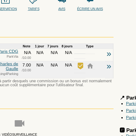
SERVATION
TARIFS
AVIS
ÉCRIRE UN AVIS
Note
1 jour
7 jours
8 jours
Type
 Paris CDG
»
N/A
N/A
N/A
N/A
ParkVia
/10.00
Charles de
»
7.00
N/A
N/A
N/A
Gaulle
/10.00
king4Parking
ion à partir desquels une commission ou un bonus est normalement
ucun coût supplémentaire pour l'utilisateur final.
📍 Par
Park
Park
Park
🅿️ Pa
S
VIDÉOSURVEILLANCE