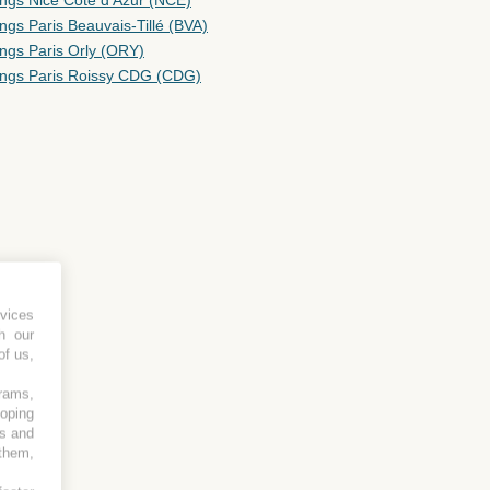
ings Nice Côte d'Azur (NCE)
ngs Paris Beauvais-Tillé (BVA)
ngs Paris Orly (ORY)
ings Paris Roissy CDG (CDG)
vices
h our
of us,
grams,
loping
es and
 them,