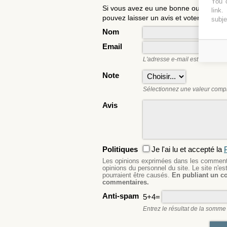
You c
Si vous avez eu une bonne ou une ma
link
.
pouvez laisser un avis et voter. Il aider
subje
Nom
Email
L'adresse e-mail est nécessair
Note
Sélectionnez une valeur compri
Avis
Politiques
Je l'ai lu et accepté la
P
Les opinions exprimées dans les commentai
opinions du personnel du site. Le site n'
pourraient être causés.
En publiant un c
commentaires.
Anti-spam
5+4=
Entrez le résultat de la somme 