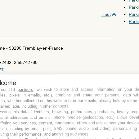
Park
Parki
Parki
Haut
Park
ome
-
93290
Tremblay-en-France
22432, 2.55742780
77
/hotels/cdghitw-hilton-paris-charles-de-gaulle-airport
lcome
 our 113
partners
, we wish to store and access information on your de
kies, pixels in emails, etc.), combine and share your personal data wit
Envoyer cette page à un ami
ers, whether collected on this website or in our emails, already held by some 
tained later, including in other contexts.
Haut
ssing this data (identifiers, browsing, preferences, purchases, loyalty pro
ostal addresses and emails, phone, precise geolocation, etc.) allows deve
ffering you services, content, commercial offers and ads across your devic
ns (including by email, post, SMS, phone, audio, and video), personalising
ring their performance, and analysing audiences.