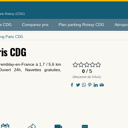
Paris Roissy (CDG)
is CDG
Comparez prix
Plan parking Roissy CDG
Aéropo
king Paris CDG
ris CDG
 Tremblay-en-France à
1,7
/
5,6
km
Ouvert 24h, Navettes gratuites,
0
/ 5
(Moyenne de 0 Avis)