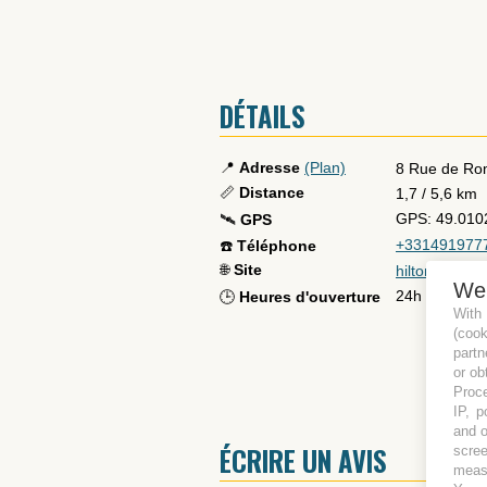
DÉTAILS
📍
Adresse
(Plan)
8 Rue de R
📏
Distance
1,7
/
5,6
km
GPS: 49.010
🛰️
GPS
+331491977
☎️
Téléphone
🌐
Site
hilton.com/en
We
24h
🕒
Heures d'ouverture
With
(coo
partn
or ob
Proce
IP, p
and o
scree
ÉCRIRE UN AVIS
measu