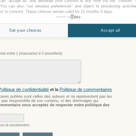
an "accept all" and withdraw your consent at any time via the "cookies" 
uvaise expérience avec
Hilton Parking Paris CDG
, vous
 You can also "set detailed preferences" and object to processing activiti
a les utilisateurs à choisir le meilleur de stationnement.
ct to consent. These choices remain valid for 12 months 5 days.
powered by
Set your choices
Accept all
e pour commenter. Il ne sera pas publié ni partagé.
se entre 1 (mauvaise) à 5 (excellent).
olitique de confidentialité
et la
Politique de commentaires
res publiés sont celles des auteurs et ne représentent pas les
est pas responsibile de son contenu, ni des dommages qui
ommentaire vous acceptez de respecter notre politique des
ou la soustraction.