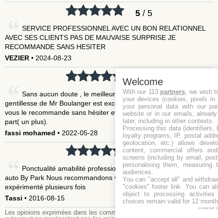
5
/ 5
SERVICE PROFESSIONNEL AVEC UN BON RELATIONNEL
AVEC SES CLIENTS PAS DE MAUVAISE SURPRISE JE
RECOMMANDE SANS HESITER
VEZIER
• 2024-08-23
5
/ 5
Welcome
With our 113
partners
, we wish t
Sans aucun doute , le meilleur choix, rapport qualité-prix. La
your devices (cookies, pixels in
gentillesse de Mr Boulanger est exceptionnelle. Tout est parfait. Je
your personal data with our par
vous le recommande sans hésiter et dites que vous venez de ma
website or in our emails, alread
later, including in other contexts.
part( un plus).
Processing this data (identifiers,
fassi mohamed
• 2022-05-28
loyalty programs, IP, postal add
geolocation, etc.) allows devel
content, commercial offers an
5
/ 5
screens (including by email, pos
personalising them, measuring t
Ponctualité amabilité professionnalisme de mr Boulanger et
audiences.
auto By Park Nous recommandons vivement et cela pour l avoir
You can "accept all" and withdraw
"cookies" footer link
. You can al
expérimenté plusieurs fois
object to processing activitie
Tassi
• 2016-08-15
choices remain valid for 12 month
powered 
Les opinions exprimées dans les commentaires publiés sont celles des