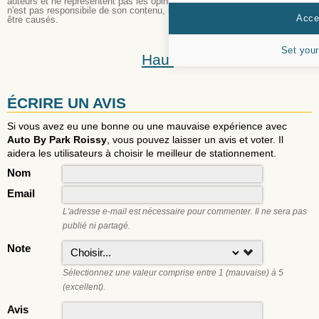
auteurs et ne représentent pas les opinions du personnel du site. Le site
n'est pas responsibile de son contenu, ni des dommages qui pourraient
Accep
être causés.
Set your
Haut
ÉCRIRE UN AVIS
Si vous avez eu une bonne ou une mauvaise expérience avec
Auto By Park Roissy
, vous pouvez laisser un avis et voter. Il
aidera les utilisateurs à choisir le meilleur de stationnement.
Nom
Email
L'adresse e-mail est nécessaire pour commenter. Il ne sera pas
publié ni partagé.
Note
Sélectionnez une valeur comprise entre 1 (mauvaise) à 5
(excellent).
Avis