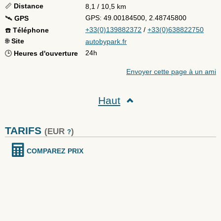
📏
Distance
8,1
/
10,5
km
GPS: 49.00184500, 2.48745800
🛰️
GPS
+33(0)139882372
/
+33(0)638822750
☎️
Téléphone
🌐
Site
autobypark.fr
24h
🕒
Heures d'ouverture
Envoyer cette page à un ami
Haut
TARIFS
(EUR
)
?
COMPAREZ PRIX