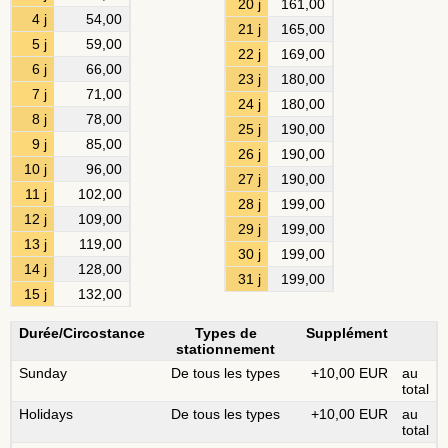
20 j
161,00
4 j
54,00
21 j
165,00
5 j
59,00
22 j
169,00
6 j
66,00
23 j
180,00
7 j
71,00
24 j
180,00
8 j
78,00
25 j
190,00
9 j
85,00
26 j
190,00
10 j
96,00
27 j
190,00
11 j
102,00
28 j
199,00
12 j
109,00
29 j
199,00
13 j
119,00
30 j
199,00
14 j
128,00
31 j
199,00
15 j
132,00
Durée/Circostance
Types de
Supplément
stationnement
Sunday
De tous les types
+10,00 EUR
au
total
Holidays
De tous les types
+10,00 EUR
au
total